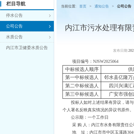
栏目导航
当前位置:
首页
>
通知公告
>
公司公告
停水公告

内江市污水处理有限
公司公告

水质公告

内江市卫健委水质公告
发布日期:
202
项目编号：
NJSW202
5064
中标
候选人顺序
供
第一
中标
候选人
邻水县亿隆万
第二
中标
候选人
四川兴满汇
第三
中标
候选人
广安市强创
投标人如对上述结果有异议，请与
个人署名反映真实情况的异议书原件。
公示期：一个工作日
采
购
人：内江市水务有限责任公
地
址：内江市市中区玉溪路
304