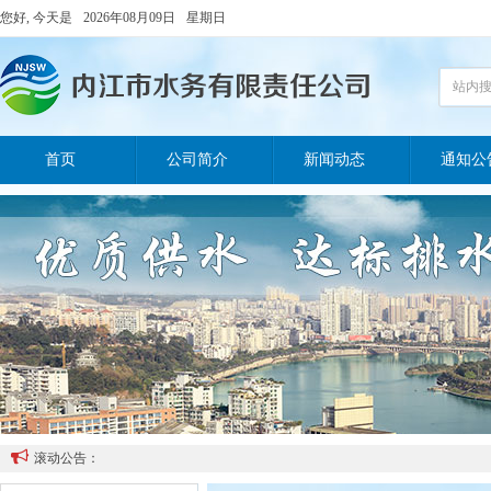
您好, 今天是
2026年08月09日
星期日
站内
首页
公司简介
新闻动态
通知公

滚动公告：