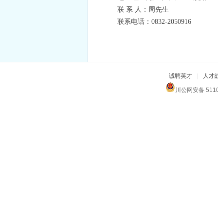
联
系
人：
周先生
联系电话：
0832-2050916
诚聘英才
|
人才
川公网安备 511