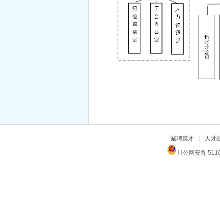
诚聘英才
|
人才
川公网安备 511