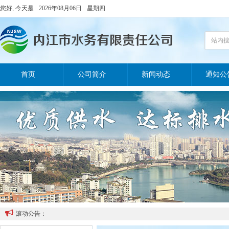
您好, 今天是
2026年08月06日
星期四
站内
首页
公司简介
新闻动态
通知公

滚动公告：