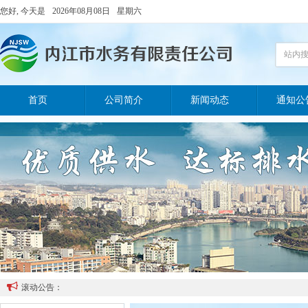
您好, 今天是
2026年08月08日
星期六
站内
首页
公司简介
新闻动态
通知公

滚动公告：