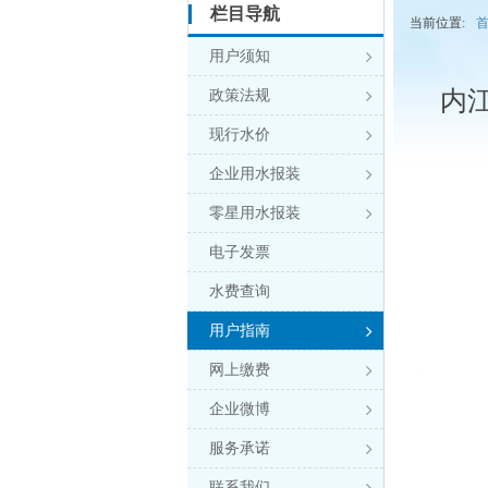
栏目导航
当前位置:
用户须知

内
政策法规

现行水价

企业用水报装

零星用水报装

电子发票
水费查询
用户指南

网上缴费

企业微博

服务承诺

联系我们