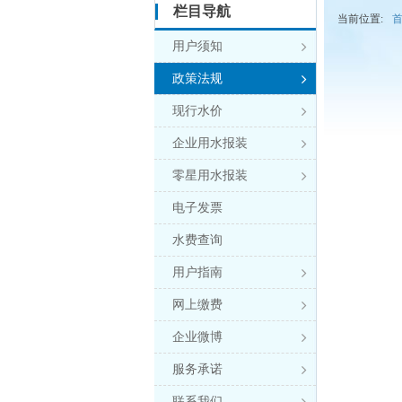
栏目导航
当前位置:
用户须知

政策法规

现行水价

企业用水报装

零星用水报装

电子发票
水费查询
用户指南

网上缴费

企业微博

服务承诺

联系我们