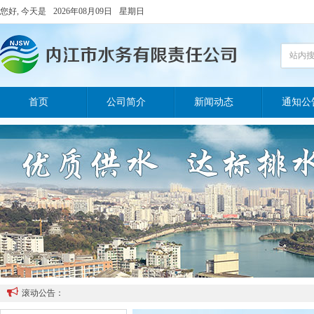
您好, 今天是
2026年08月09日
星期日
站内
首页
公司简介
新闻动态
通知公

滚动公告：