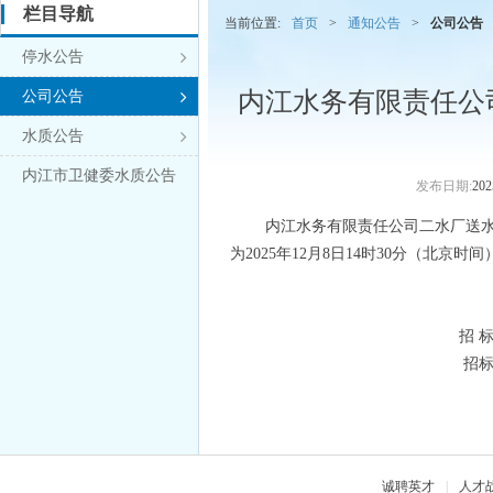
栏目导航
当前位置:
首页
>
通知公告
>
公司公告
停水公告

内江水务有限责任公
公司公告

水质公告

内江市卫健委水质公告
发布日期:
202
内江水务有限责任公司二水厂送
为2025年12月8
日
14时30分（北京时间
招
招标
诚聘英才
|
人才